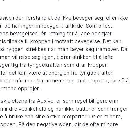
ssive i den forstand at de ikke beveger seg, eller ikke
men de har ingen innebygd kraftkilde. Som oftest
ens bevegelser i én retning for å lade opp fjær,
 gis tilbake til kroppen i motsatt bevegelse. Det kan
k på ryggen strekkes når man bøyer seg framover. Da
man vil reise seg igjen, bidrar strikken til å løfte
gentlig fra tyngdekraften som drar kroppen
ller det kan være at energien fra tyngdekraften
ftsylinder når man tar armene ned mot kroppen, for så å
e armene opp igjen.
kjelettene fra Auxivo, er som regel billigere enn
 mindre vedlikehold og har ikke batterier som trenger
re å bruke enn sine aktive motparter. De er mindre,
kroppen. På den negative siden, gir de ofte mindre