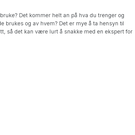
 bruke? Det kommer helt an på hva du trenger og
l de brukes og av hvem? Det er mye å ta hensyn til
tt, så det kan være lurt å snakke med en ekspert for
ning i ditt tilfelle. Har du mye plass å jobbe på,
er, tyngden på eksoskjelettet ikke er et stort problem
kjøpe inn dyrere utstyr, så kan et aktivt eksoskjelett
ot har begrensninger i plass, midler og vekten av
 ofte et passivt eksoskjelett være et bedre valg.