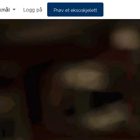
kmål
Logg på
Prøv et eksoskjelett