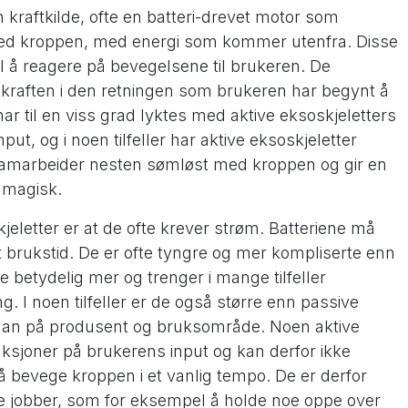
 kraftkilde, ofte en batteri-drevet motor som
med kroppen, med energi som kommer utenfra. Disse
l å reagere på bevegelsene til brukeren. De
 kraften i den retningen som brukeren har begynt å
 til en viss grad lyktes med aktive eksoskjeletters
put, og i noen tilfeller har aktive eksoskjeletter
samarbeider nesten sømløst med kroppen og gir en
s magisk.
letter er at de ofte krever strøm. Batteriene må
 brukstid. De er ofte tyngre og mer kompliserte enn
te betydelig mer og trenger i mange tilfeller
ng. I noen tilfeller er de også større enn passive
 an på produsent og bruksområde. Noen aktive
aksjoner på brukerens input og kan derfor ikke
å bevege kroppen i et vanlig tempo. De er derfor
ske jobber, som for eksempel å holde noe oppe over