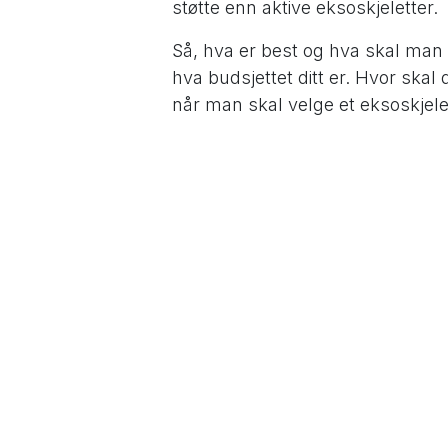
støtte enn aktive eksoskjeletter.
Så, hva er best og hva skal man
hva budsjettet ditt er. Hvor ska
når man skal velge et eksoskjele
å finne ut av hva som gir mest me
arbeidet foregår i kortere period
og du har høyt nok budsjett til å 
være noe å vurdere. Om du derim
utstyret du vil ha på kroppen, vil