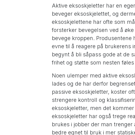
Aktive eksoskjeletter har en egen
beveger eksoskjelettet, og der
eksoskjelettene har ofte som må
forsterker bevegelsen ved å øke
bevege kroppen. Produsentene har
evne til å reagere på brukerens in
begynt å bli såpass gode at de 
frihet og støtte som nesten føle
Noen ulemper med aktive eksoskje
lades og de har derfor begrenset
passive eksoskjeletter, koster of
strengere kontroll og klassifiseri
eksoskjeletter, men det kommer
eksoskjeletter har også trege re
brukes i jobber der man trenger 
bedre egnet til bruk i mer stati